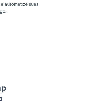
 e automatize suas
igo.
mp
a