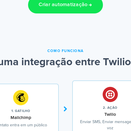
Criar automatização
COMO FUNCIONA
uma integração entre Twilio
2. AÇÃO
1. GATILHO
Twilio
Mailchimp
Enviar SMS, Enviar mensag
ntato entra em um público
voz