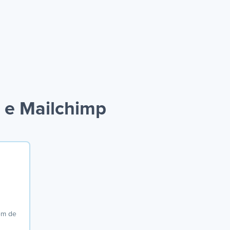
 e Mailchimp
em de