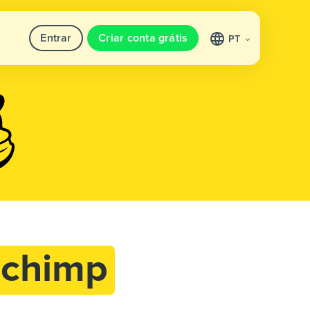
Entrar
Criar conta grátis
PT
lchimp