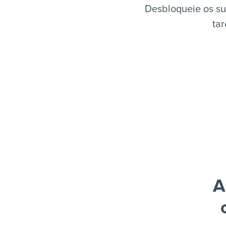
Desbloqueie os su
tar
A