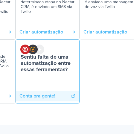
Nectar
determinada etapa no Nectar
é enviada uma mensagem
CRM, é enviado um SMS via
de voz via Twilio
wilio
Twilio
Criar automatização
Criar automatização
ade
Sentiu falta de uma
CRM,
automatização entre
wilio
essas ferramentas?
Conta pra gente!