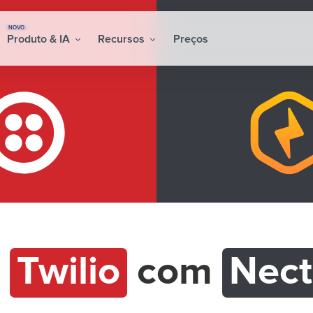
NOVO
Produto & IA
Recursos
Preços
e
Twilio
com
Nec