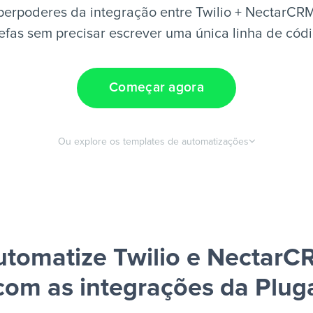
perpoderes da integração entre Twilio + NectarCRM
efas sem precisar escrever uma única linha de cód
Começar agora
Ou explore os templates de automatizações
utomatize Twilio e NectarC
com as integrações da Plug