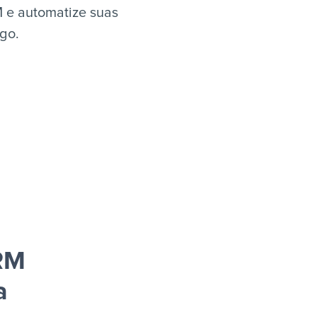
 e automatize suas
igo.
RM
a