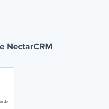
o e NectarCRM
em de