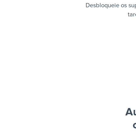
Desbloqueie os su
tar
A