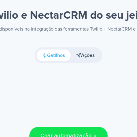
wilio e NectarCRM
do seu je
 disponíveis na integração das ferramentas Twilio + NectarCRM 
Gatilhos
Ações
Criar automatização