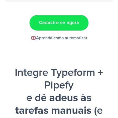
“Adicionar
dados em uma nova linha de uma planilha”
Cadastre-se agora
Facebook Lead Ads +
Aprenda como automatizar
Google Sheets + Slack
e uma
notificação ser enviada por Slack.
Integre Typeform +
Pipefy
e dê
adeus às
tarefas manuais
(e