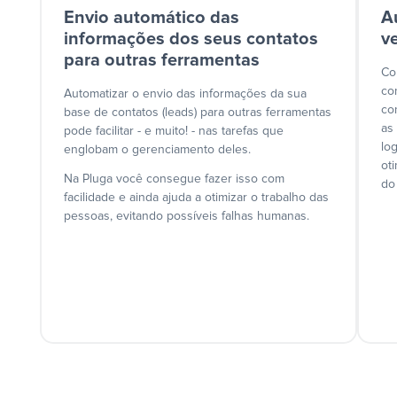
Envio automático das
A
informações dos seus contatos
v
para outras ferramentas
Co
co
Automatizar o envio das informações da sua
co
base de contatos (leads) para outras ferramentas
as
pode facilitar - e muito! - nas tarefas que
lo
englobam o gerenciamento deles.
ot
Na Pluga você consegue fazer isso com
do
facilidade e ainda ajuda a otimizar o trabalho das
pessoas, evitando possíveis falhas humanas.