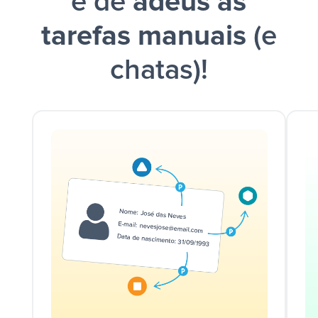
e dê
adeus às
tarefas manuais
(e
chatas)!