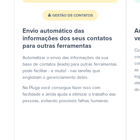
👤 GESTÃO DE CONTATOS
Envio automático das
A
informações dos seus contatos
v
para outras ferramentas
Co
co
Automatizar o envio das informações da sua
co
base de contatos (leads) para outras ferramentas
as
pode facilitar - e muito! - nas tarefas que
lo
englobam o gerenciamento deles.
ot
Na Pluga você consegue fazer isso com
do
facilidade e ainda ajuda a otimizar o trabalho das
pessoas, evitando possíveis falhas humanas.