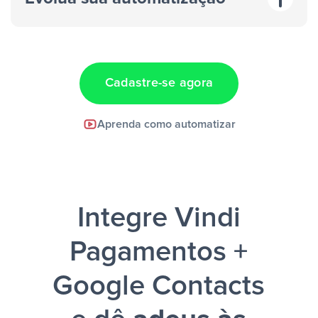
“A cada resposta em um anúncio”
“Adicionar
dados em uma nova linha de uma planilha”
Cadastre-se agora
Facebook Lead Ads +
Aprenda como automatizar
Google Sheets + Slack
e uma
notificação ser enviada por Slack.
Integre Vindi
Pagamentos +
Google Contacts