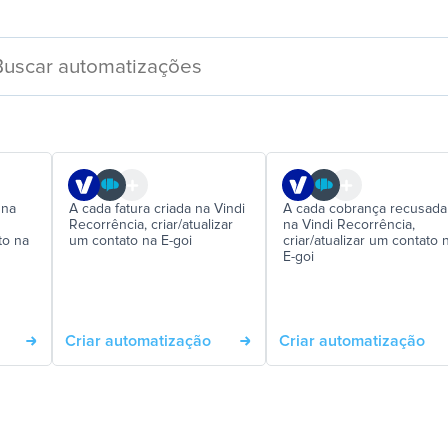
 na
A cada fatura criada na Vindi
A cada cobrança recusada
Recorrência, criar/atualizar
na Vindi Recorrência,
to na
um contato na E-goi
criar/atualizar um contato 
E-goi
Criar automatização
Criar automatização