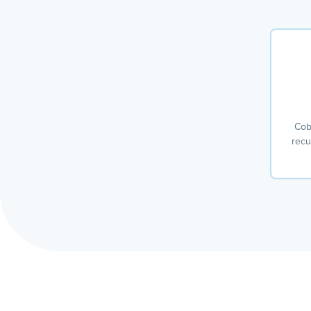
Cob
recu