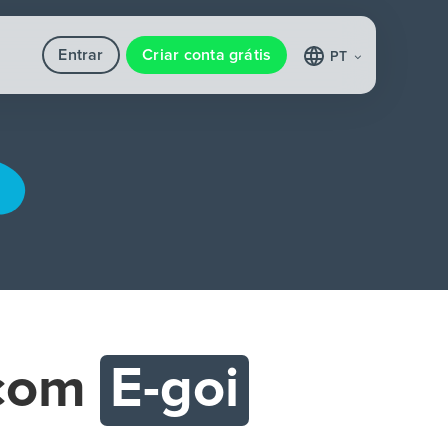
Entrar
Criar conta grátis
PT
com
E-goi