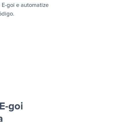
 E-goi e automatize
ódigo.
E-goi
a