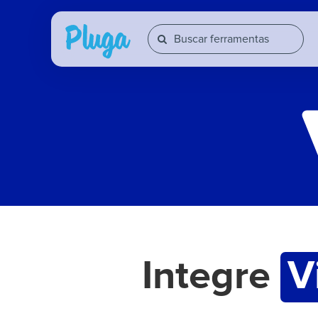
Integre
V