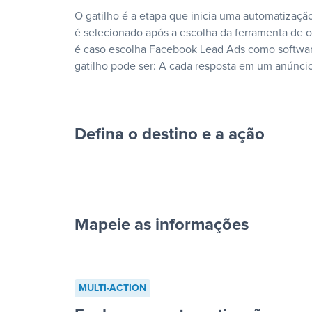
O gatilho é a etapa que inicia uma automatização
é selecionado após a escolha da ferramenta de
é caso escolha Facebook Lead Ads como softwar
gatilho pode ser: A cada resposta em um anúncio
Defina o destino e a ação
Mapeie as informações
cada resposta em um anúncio”
MULTI-ACTION
“Adicionar dados em uma nova l