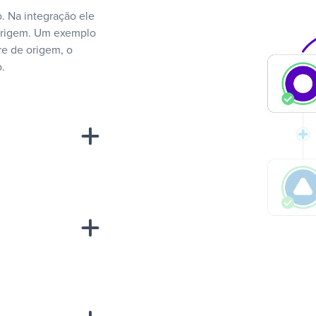
. Na integração ele
 origem. Um exemplo
e de origem, o
.
“A
inha de uma