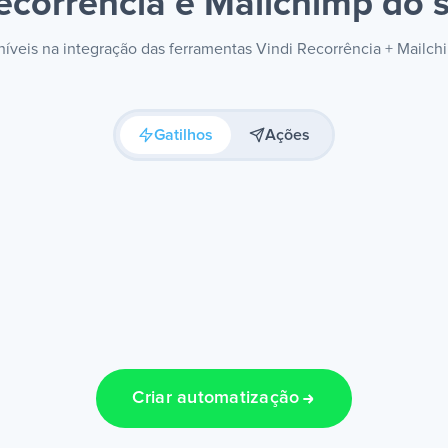
ecorrência e Mailchimp
do s
oníveis na integração das ferramentas Vindi Recorrência + Mailc
Gatilhos
Ações
Criar automatização