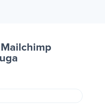
 Mailchimp
luga