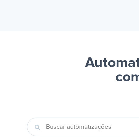
Automat
com