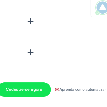
“A
inha de uma
Cadastre-se agora
Aprenda como automatizar
a notificação ser