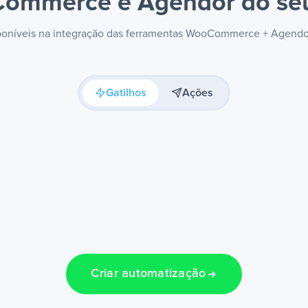
ommerce e Agendor
do seu
isponíveis na integração das ferramentas WooCommerce + Agendo
Gatilhos
Ações
Criar automatização