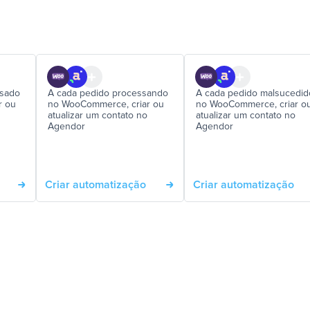
lsado
A cada pedido processando
A cada pedido malsucedid
r ou
no WooCommerce, criar ou
no WooCommerce, criar o
atualizar um contato no
atualizar um contato no
Agendor
Agendor
Criar automatização
Criar automatização