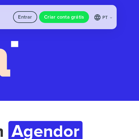
Entrar
Criar conta grátis
PT
m
Agendor