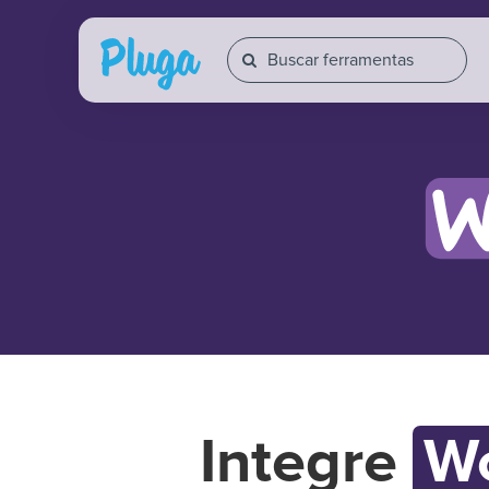
Integre
W