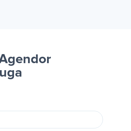
 Agendor
luga