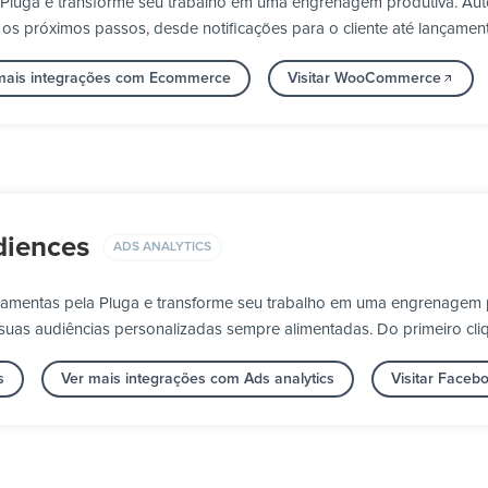
luga e transforme seu trabalho em uma engrenagem produtiva. Aut
os próximos passos, desde notificações para o cliente até lançament
mais integrações com Ecommerce
Visitar WooCommerce
iences
ADS ANALYTICS
amentas pela Pluga e transforme seu trabalho em uma engrenagem 
suas audiências personalizadas sempre alimentadas. Do primeiro cli
s
Ver mais integrações com Ads analytics
Visitar Face