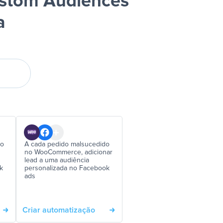
stom Audiences
a
no
A cada pedido malsucedido
no WooCommerce, adicionar
lead a uma audiência
k
personalizada no Facebook
ads
Criar automatização