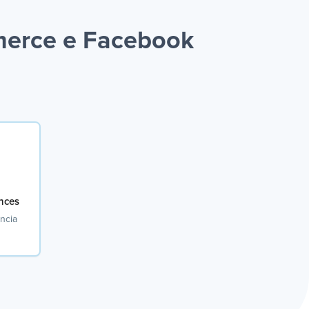
merce e Facebook
nces
ncia