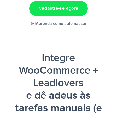
Cadastre-se agora
Facebook Lead Ads +
Aprenda como automatizar
Google Sheets + Slack
e uma
notificação ser enviada por Slack.
Integre
WooCommerce +
Leadlovers
e dê
adeus às
tarefas manuais
(e