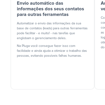
Envio automático das
A
informações dos seus contatos
v
para outras ferramentas
Co
co
Automatizar o envio das informações da sua
co
base de contatos (leads) para outras ferramentas
as
pode facilitar - e muito! - nas tarefas que
lo
englobam o gerenciamento deles.
ot
Na Pluga você consegue fazer isso com
do
facilidade e ainda ajuda a otimizar o trabalho das
pessoas, evitando possíveis falhas humanas.