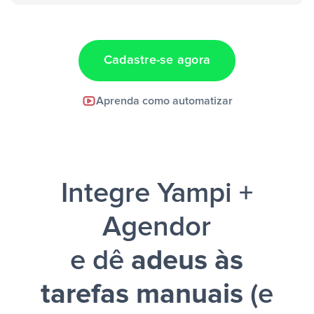
“Adicionar
dados em uma nova linha de uma planilha”
Cadastre-se agora
Facebook Lead Ads +
Aprenda como automatizar
Google Sheets + Slack
e uma
notificação ser enviada por Slack.
Integre Yampi +
Agendor
e dê
adeus às
tarefas manuais
(e