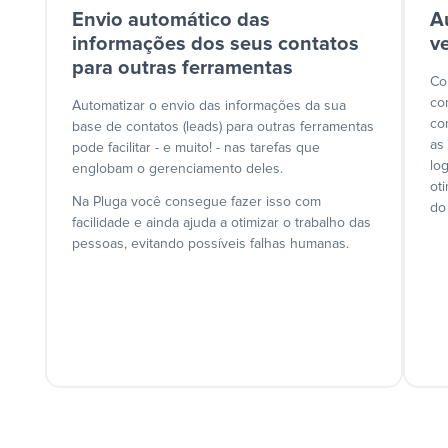
Envio automático das
A
informações dos seus contatos
v
para outras ferramentas
Co
co
Automatizar o envio das informações da sua
co
base de contatos (leads) para outras ferramentas
as
pode facilitar - e muito! - nas tarefas que
lo
englobam o gerenciamento deles.
ot
Na Pluga você consegue fazer isso com
do
facilidade e ainda ajuda a otimizar o trabalho das
pessoas, evitando possíveis falhas humanas.