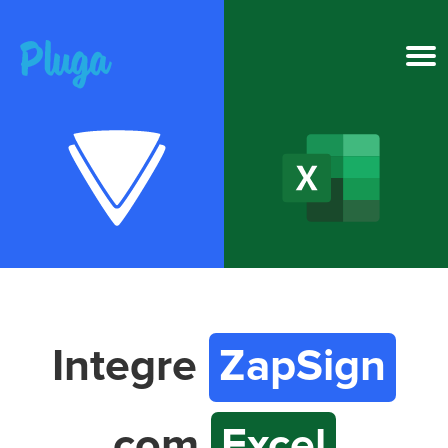
Produto & IA
Ferramentas
Recursos
Preços
Integre
ZapSign
Entrar
com
Excel
Criar conta grátis