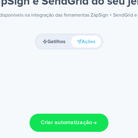
pSign e SendGrid
do seu je
 disponíveis na integração das ferramentas ZapSign + SendGrid 
Gatilhos
Ações
Criar automatização