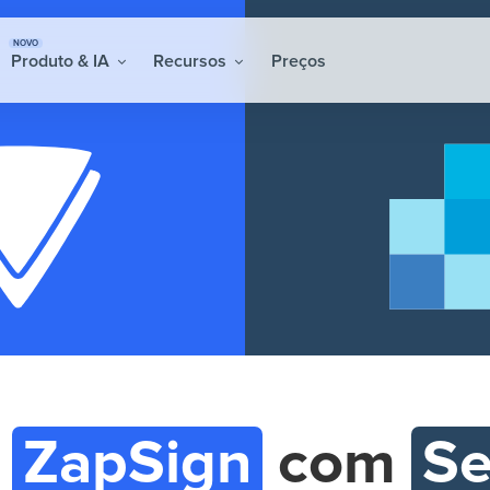
NOVO
Produto & IA
Recursos
Preços
e
ZapSign
com
Se