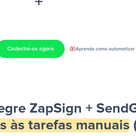
Cadastre-se agora
Aprenda como automatizar
a notificação ser
tegre ZapSign + SendG
s às tarefas manuais
(