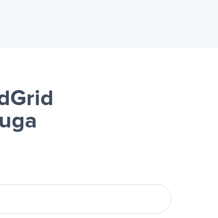
dGrid
luga