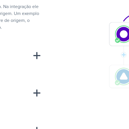
. Na integração ele
 origem. Um exemplo
e de origem, o
.
“A
inha de uma