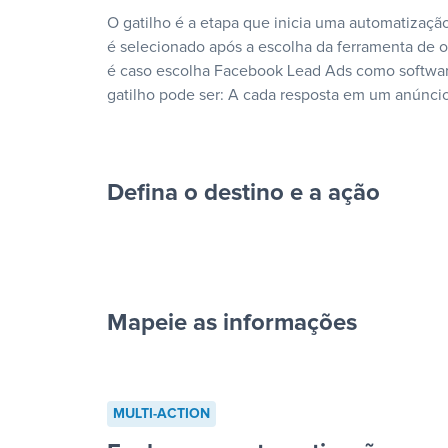
O gatilho é a etapa que inicia uma automatização
é selecionado após a escolha da ferramenta de
é caso escolha Facebook Lead Ads como softwar
gatilho pode ser: A cada resposta em um anúncio
Defina o destino e a ação
Mapeie as informações
cada resposta em um anúncio”
MULTI-ACTION
“Adicionar dados em uma nova l