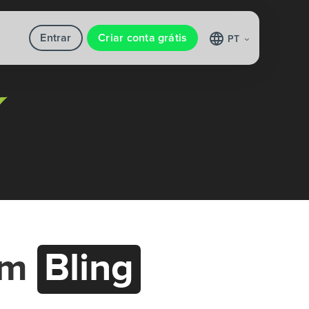
Entrar
Criar conta grátis
PT
om
Bling