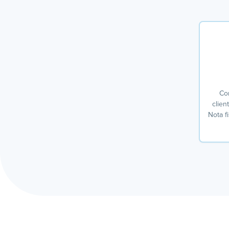
Con
clien
Nota f