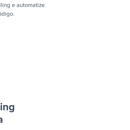
ling e automatize
ódigo.
ing
a