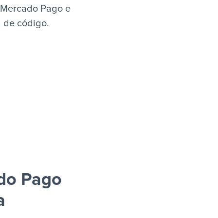
+ Mercado Pago e
a de código.
ado Pago
a