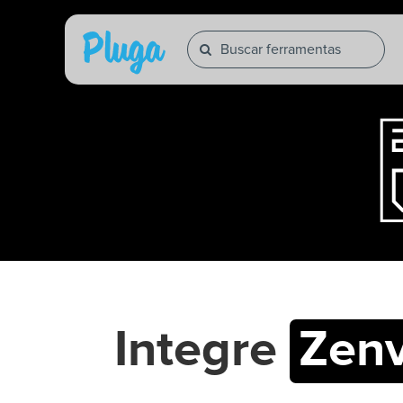
Integre
Zenv