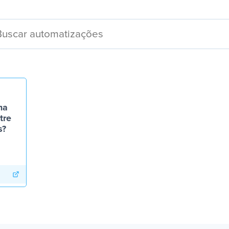
ma
tre
s?