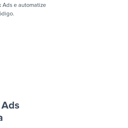
k Ads e automatize
ódigo.
 Ads
a