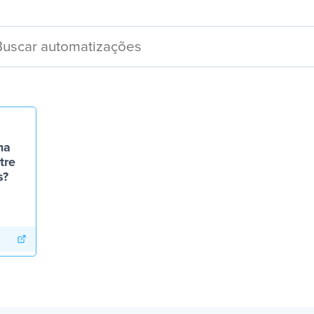
ma
tre
s?