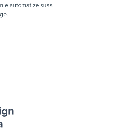
n e automatize suas
igo.
ign
a