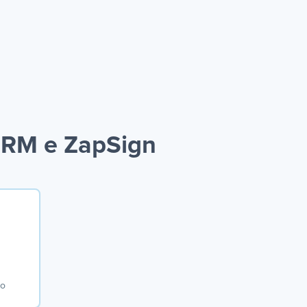
CRM e ZapSign
io