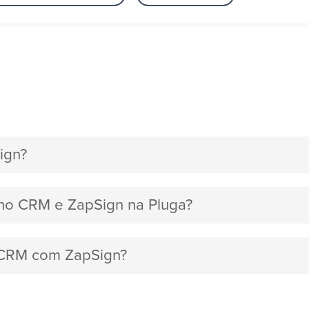
ign?
oho CRM e ZapSign na Pluga?
o CRM com ZapSign?