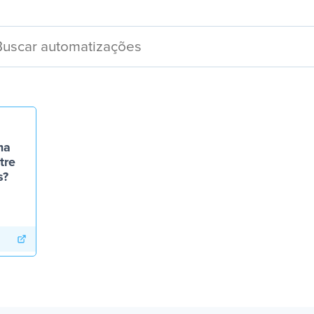
ma
tre
s?