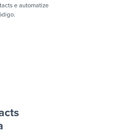
tacts e automatize
ódigo.
acts
a