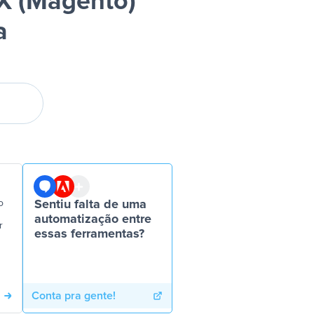
X (Magento)
a
o
Sentiu falta de uma
automatização entre
r
essas ferramentas?
Conta pra gente!