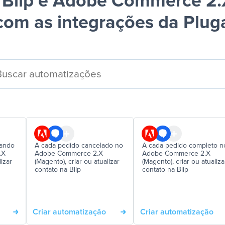
 Blip e Adobe Commerce 2.
com as integrações da Plug
sando
A cada pedido cancelado no
A cada pedido completo n
.X
Adobe Commerce 2.X
Adobe Commerce 2.X
lizar
(Magento), criar ou atualizar
(Magento), criar ou atualiza
contato na Blip
contato na Blip
Criar automatização
Criar automatização