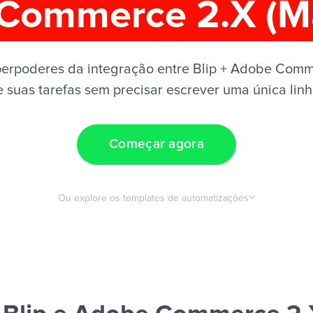
Commerce 2.X (M
perpoderes da integração entre Blip + Adobe Comm
 suas tarefas sem precisar escrever uma única lin
Começar agora
Ou explore os templates de automatizações