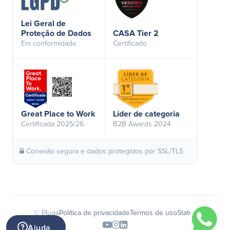
Lei Geral de
Proteção de Dados
CASA Tier 2
Em conformidade
Certificado
Great Place to Work
Líder de categoria
Certificada 2025/26
B2B Awards 2024
Conexão segura e dados protegidos por SSL/TLS
© Pluga
Política de privacidade
Termos de uso
Status
Ajuda