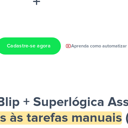
Cadastre-se agora
Aprenda como automatizar
a notificação ser
Blip + Superlógica As
s às tarefas manuais
(