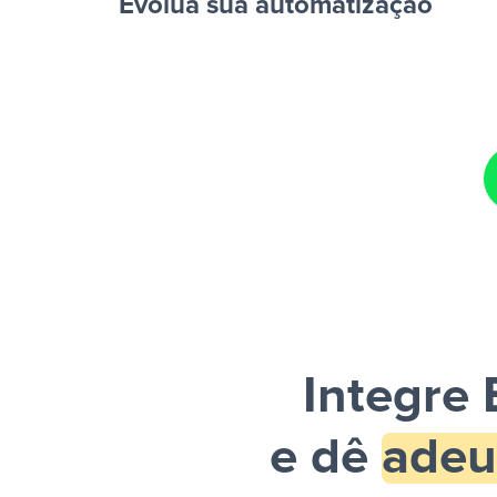
Evolua sua automatização
planilha”
Facebook Lead Ads + Google Sheets + Slack
e um
enviada por Slack.
Integre 
e dê
adeu