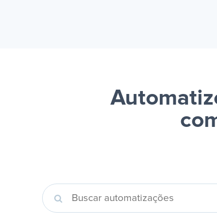
Automatize
com