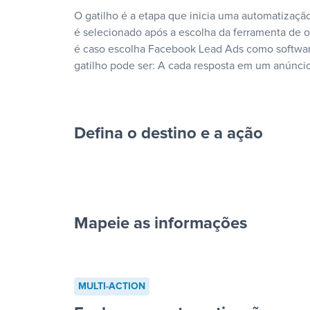
O gatilho é a etapa que inicia uma automatização
é selecionado após a escolha da ferramenta de
é caso escolha Facebook Lead Ads como softwar
gatilho pode ser: A cada resposta em um anúncio
Defina o destino e a ação
Mapeie as informações
cada resposta em um anúncio”
MULTI-ACTION
“Adicionar dados em uma nova l