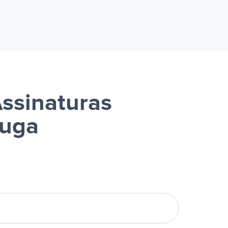
Assinaturas
luga