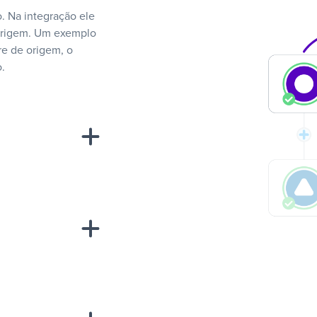
. Na integração ele
 origem. Um exemplo
e de origem, o
.
“A
inha de uma