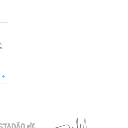
e
,
na