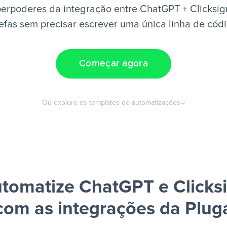
erpoderes da integração entre ChatGPT + Clicksig
efas sem precisar escrever uma única linha de cód
Começar agora
Ou explore os templates de automatizações
tomatize ChatGPT e Clicks
com as integrações da Plug