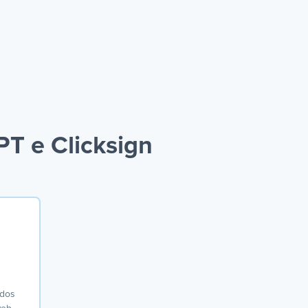
T e Clicksign
ados