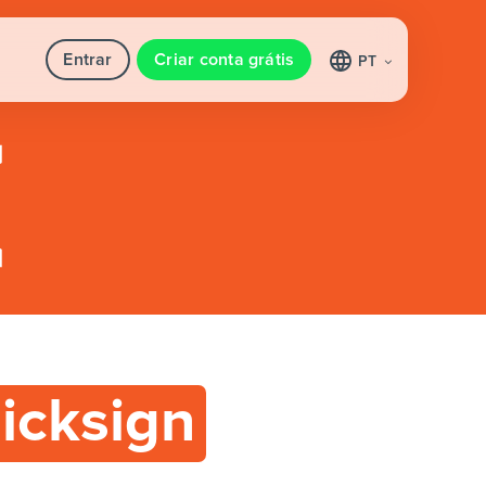
Entrar
Criar conta grátis
PT
licksign