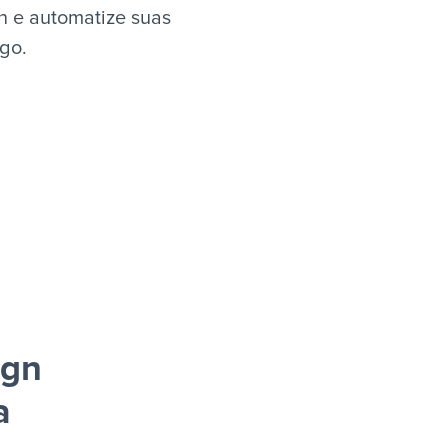
n e automatize suas
igo.
ign
a