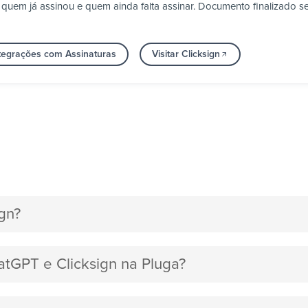
em já assinou e quem ainda falta assinar. Documento finalizado seg
ntegrações com Assinaturas
Visitar Clicksign
gn?
atGPT e Clicksign na Pluga?