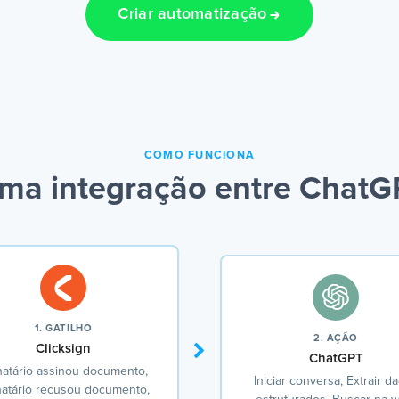
Criar automatização
COMO FUNCIONA
ma integração entre ChatGP
1. GATILHO
2. AÇÃO
Clicksign
ChatGPT
natário assinou documento,
Iniciar conversa, Extrair d
natário recusou documento,