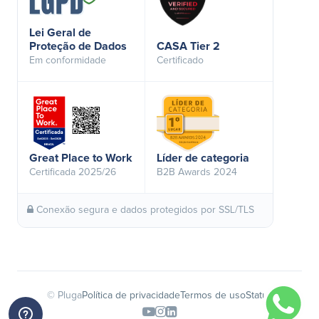
Lei Geral de
Proteção de Dados
CASA Tier 2
Em conformidade
Certificado
Great Place to Work
Líder de categoria
Certificada 2025/26
B2B Awards 2024
Conexão segura e dados protegidos por SSL/TLS
© Pluga
Política de privacidade
Termos de uso
Status