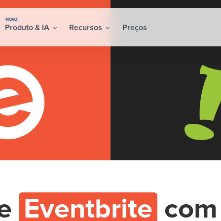
NOVO
Produto & IA
Recursos
Preços
re
Eventbrite
co