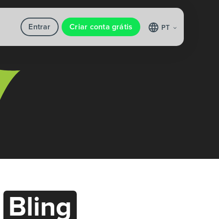
Entrar
Criar conta grátis
PT
m
Bling