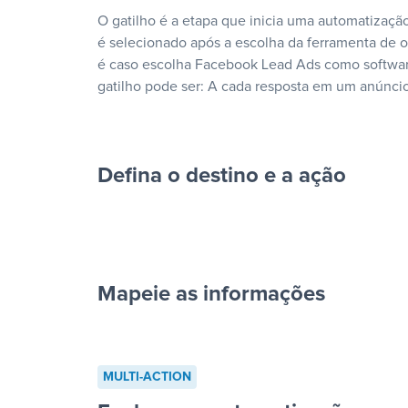
O gatilho é a etapa que inicia uma automatização
é selecionado após a escolha da ferramenta de
é caso escolha Facebook Lead Ads como softwar
gatilho pode ser: A cada resposta em um anúncio
Defina o destino e a ação
Mapeie as informações
cada resposta em um anúncio”
MULTI-ACTION
“Adicionar dados em uma nova l