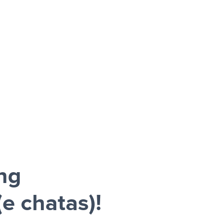
ing
e chatas)!