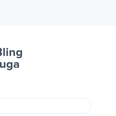
Bling
luga