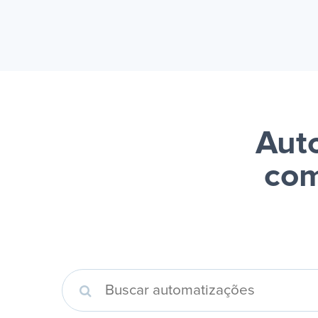
Auto
com