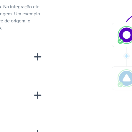
. Na integração ele
 origem. Um exemplo
e de origem, o
.
“A
inha de uma