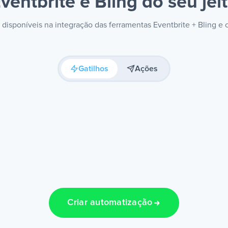
ventbrite e Bling
do seu jei
s disponíveis na integração das ferramentas Eventbrite + Bling e
Gatilhos
Ações
Criar automatização