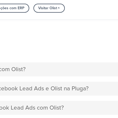
rações com ERP
Visitar Olist
om Olist?
acebook Lead Ads e Olist na Pluga?
book Lead Ads com Olist?