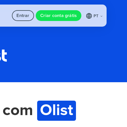
Entrar
Criar conta grátis
PT
com
Olist