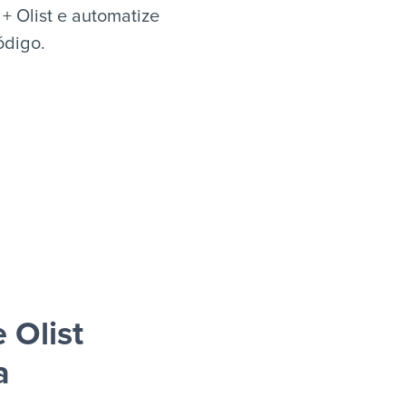
 Olist e automatize
ódigo.
 Olist
a