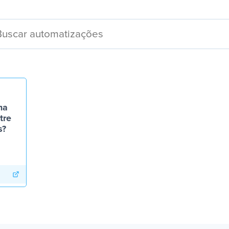
ma
tre
s?