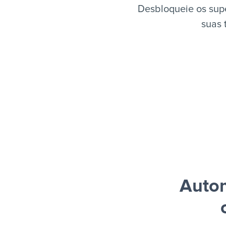
Desbloqueie os sup
suas 
Autom