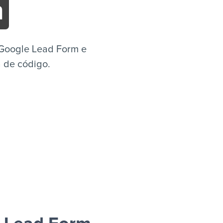
m
 Google Lead Form e
a de código.