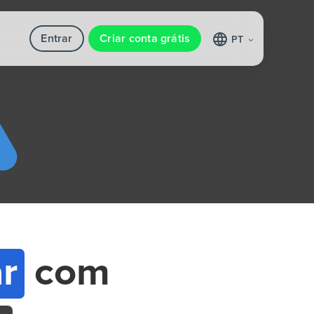
Entrar
Criar conta grátis
PT
r
com