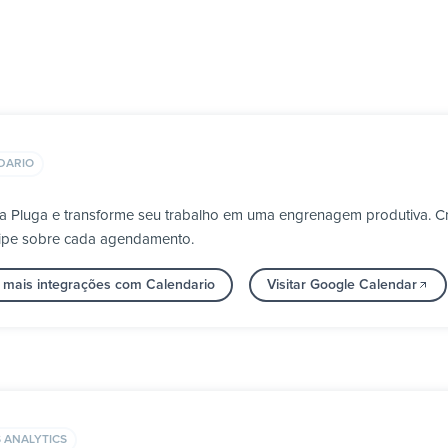
DARIO
a Pluga e transforme seu trabalho em uma engrenagem produtiva. Cr
uipe sobre cada agendamento.
 mais integrações com Calendario
Visitar Google Calendar
 ANALYTICS