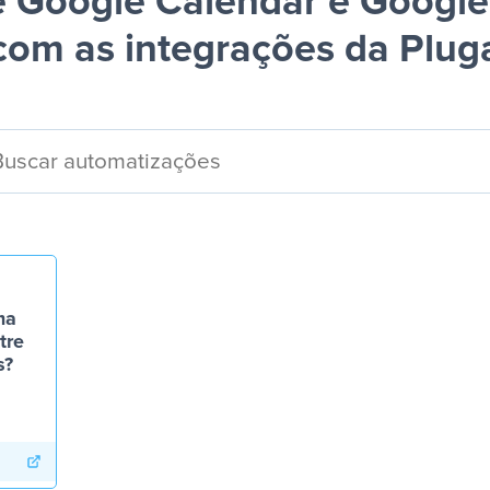
 Google Calendar e Googl
com as integrações da Plug
ma
tre
s?