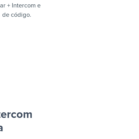
ar + Intercom e
a de código.
tercom
a