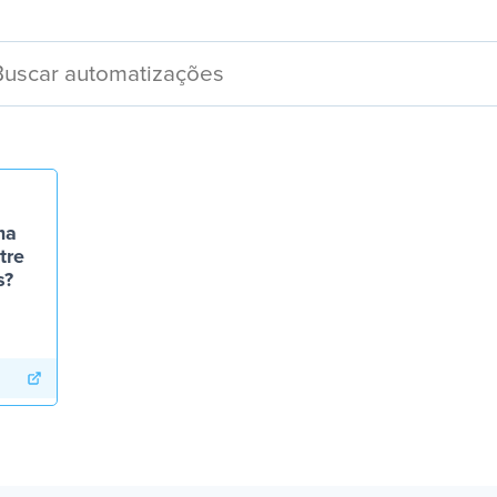
ma
tre
s?