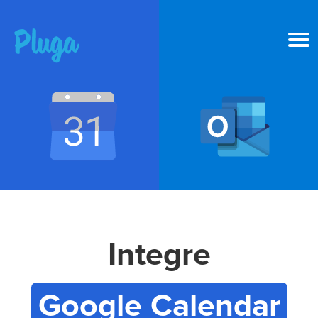
Produto & IA
Ferramentas
Recursos
Preços
Integre
Entrar
Google Calendar
Criar conta grátis