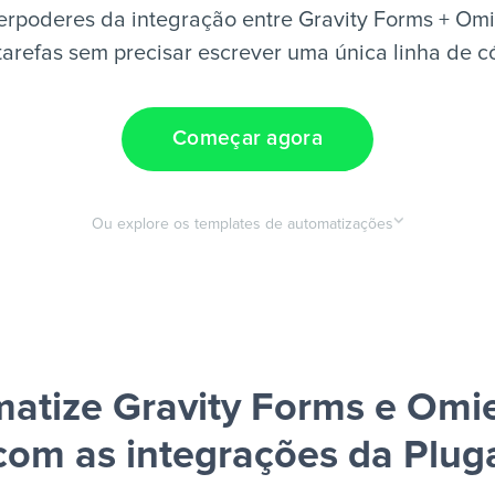
erpoderes da integração entre Gravity Forms + Om
tarefas sem precisar escrever uma única linha de c
Começar agora
Ou explore os templates de automatizações
atize Gravity Forms e Om
com as integrações da Plug