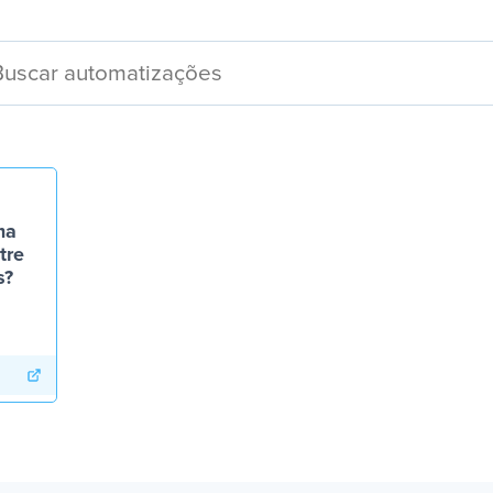
ma
tre
s?