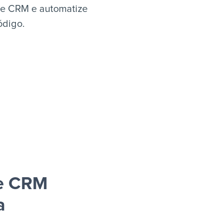
ie CRM e automatize
ódigo.
ie CRM
a