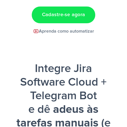
Cadastre-se agora
Facebook Lead Ads +
Aprenda como automatizar
Google Sheets + Slack
e uma
notificação ser enviada por Slack.
Integre Jira
Software Cloud +
Telegram Bot
e dê
adeus às
tarefas manuais
(e