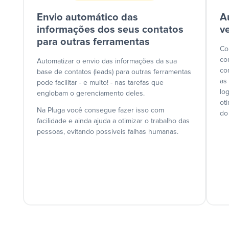
Envio automático das
A
informações dos seus contatos
v
para outras ferramentas
Co
co
Automatizar o envio das informações da sua
co
base de contatos (leads) para outras ferramentas
as
pode facilitar - e muito! - nas tarefas que
lo
englobam o gerenciamento deles.
ot
Na Pluga você consegue fazer isso com
do
facilidade e ainda ajuda a otimizar o trabalho das
pessoas, evitando possíveis falhas humanas.