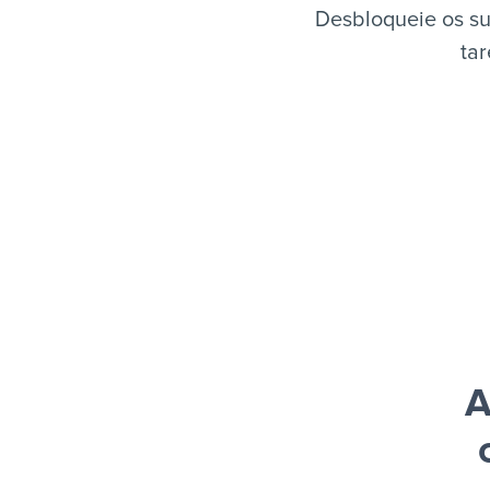
Desbloqueie os su
tar
A