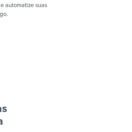
 e automatize suas
igo.
as
a