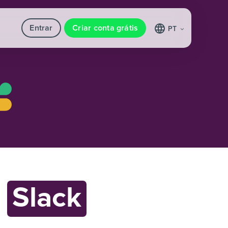
Entrar
Criar conta grátis
PT
m
Slack