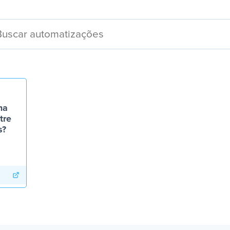
ma
tre
s?