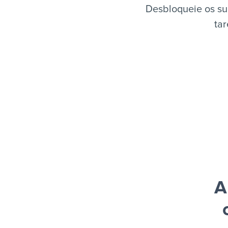
Desbloqueie os su
tar
A