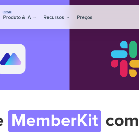
NOVO
Produto & IA
Recursos
Preços
e
MemberKit
co