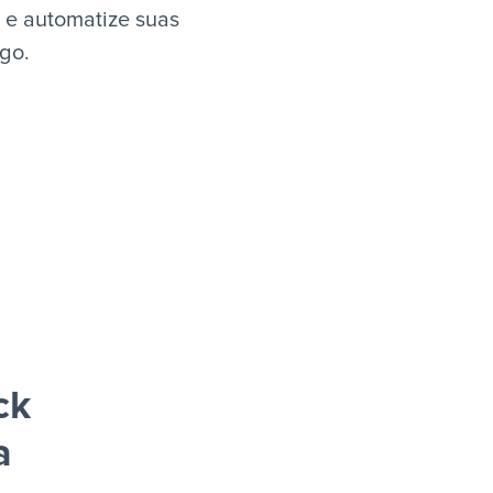
 e automatize suas
igo.
ck
a