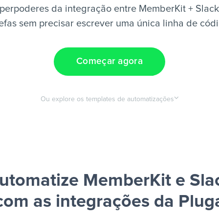
perpoderes da integração entre MemberKit + Slack
efas sem precisar escrever uma única linha de cód
Começar agora
Ou explore os templates de automatizações
utomatize MemberKit e Sla
com as integrações da Plug