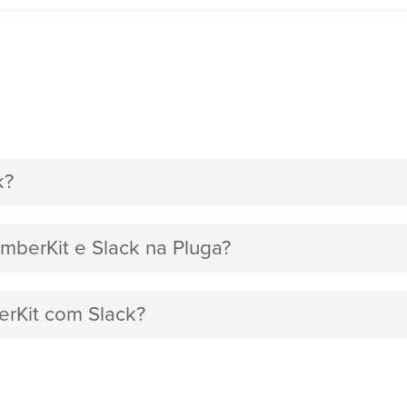
k?
mberKit e Slack na Pluga?
erKit com Slack?