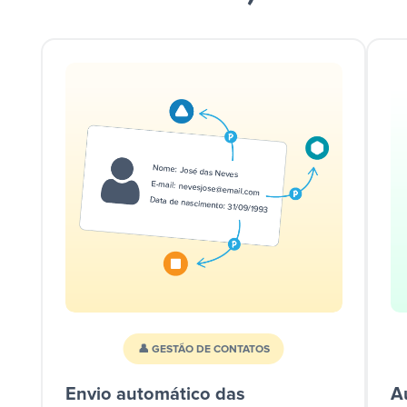
👤 GESTÃO DE CONTATOS
Envio automático das
A