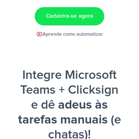
Cadastre-se agora
Facebook Lead Ads +
Aprenda como automatizar
Google Sheets + Slack
e uma
notificação ser enviada por Slack.
Integre Microsoft
Teams + Clicksign
e dê
adeus às
tarefas manuais
(e
chatas)!