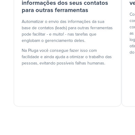
informações dos seus contatos
v
para outras ferramentas
Co
co
Automatizar o envio das informações da sua
co
base de contatos (leads) para outras ferramentas
as
pode facilitar - e muito! - nas tarefas que
lo
englobam o gerenciamento deles.
ot
Na Pluga você consegue fazer isso com
do
facilidade e ainda ajuda a otimizar o trabalho das
pessoas, evitando possíveis falhas humanas.