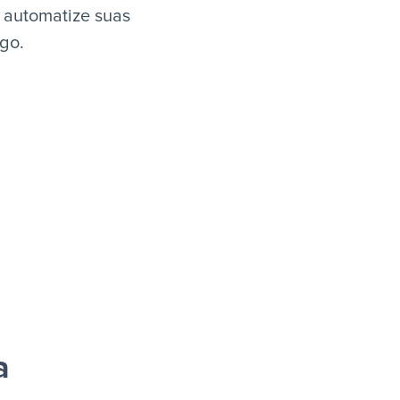
 automatize suas
igo.
a