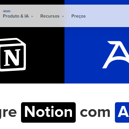
NOVO
Produto & IA
Recursos
Preços
gre
Notion
com
A