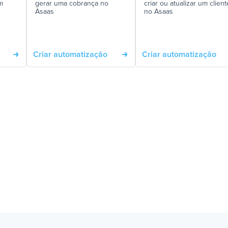
m
gerar uma cobrança no
criar ou atualizar um client
Asaas
no Asaas
Criar automatização
Criar automatização