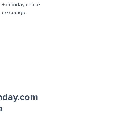
ok + monday.com e
a de código.
onday.com
a