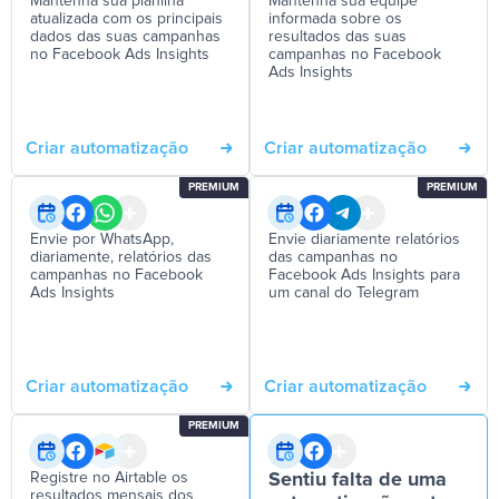
Mantenha sua planilha
Mantenha sua equipe
atualizada com os principais
informada sobre os
dados das suas campanhas
resultados das suas
no Facebook Ads Insights
campanhas no Facebook
Ads Insights
Criar automatização
Criar automatização
PREMIUM
PREMIUM
Envie por WhatsApp,
Envie diariamente relatórios
diariamente, relatórios das
das campanhas no
campanhas no Facebook
Facebook Ads Insights para
Ads Insights
um canal do Telegram
Criar automatização
Criar automatização
PREMIUM
Registre no Airtable os
Sentiu falta de uma
resultados mensais dos