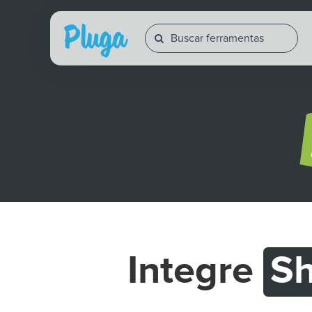
Integre
Sh