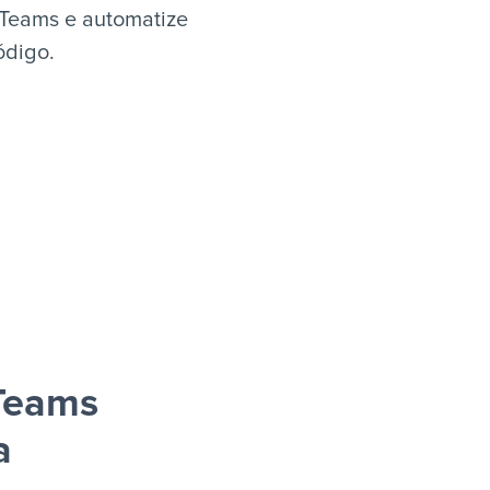
 Teams e automatize
ódigo.
 Teams
a