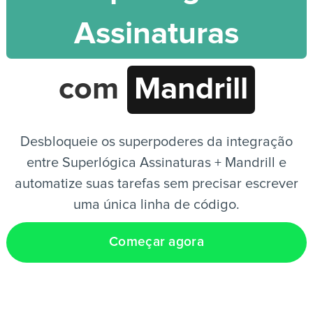
Assinaturas
PT
com
Mandrill
Desbloqueie os superpoderes da integração
entre Superlógica Assinaturas + Mandrill e
automatize suas tarefas sem precisar escrever
uma única linha de código.
Começar agora