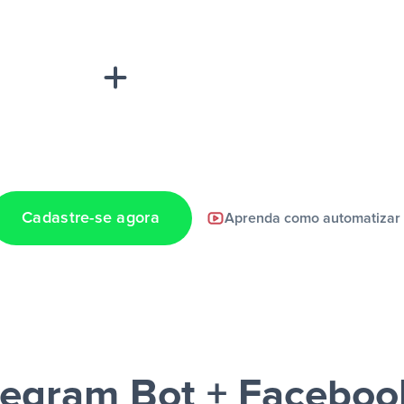
“A
inha de uma
Cadastre-se agora
Aprenda como automatizar
a notificação ser
elegram Bot + Faceboo