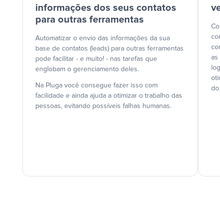
informações dos seus contatos
v
para outras ferramentas
Co
co
Automatizar o envio das informações da sua
co
base de contatos (leads) para outras ferramentas
as
pode facilitar - e muito! - nas tarefas que
lo
englobam o gerenciamento deles.
ot
Na Pluga você consegue fazer isso com
do
facilidade e ainda ajuda a otimizar o trabalho das
pessoas, evitando possíveis falhas humanas.