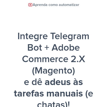
Facebook Lead Ads +
Aprenda como automatizar
Google Sheets + Slack
e uma
notificação ser enviada por Slack.
Integre Telegram
Bot + Adobe
Commerce 2.X
(Magento)
e dê
adeus às
tarefas manuais
(e
chatas)!