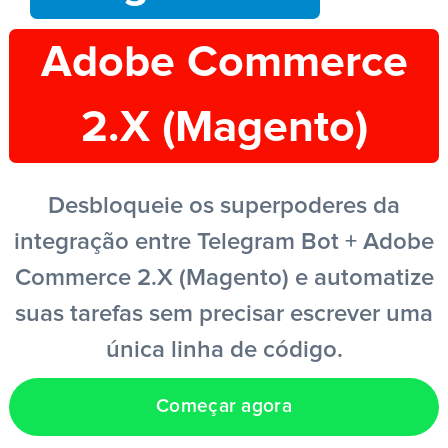
Adobe Commerce
PT
2.X (Magento)
Desbloqueie os superpoderes da
integração entre Telegram Bot + Adobe
Commerce 2.X (Magento) e automatize
suas tarefas sem precisar escrever uma
única linha de código.
Começar agora