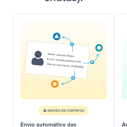
👤 GESTÃO DE CONTATOS
Envio automático das
A