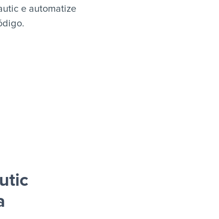
utic e automatize
ódigo.
utic
a