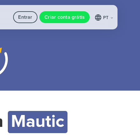
Entrar
Criar conta grátis
PT
m
Mautic