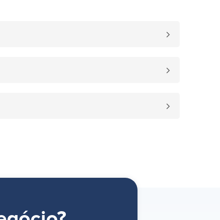
egócio?