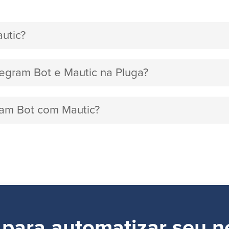
utic?
legram Bot e Mautic na Pluga?
gram Bot com Mautic?
 para automatizar seu n