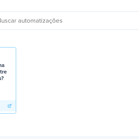
ma
tre
s?