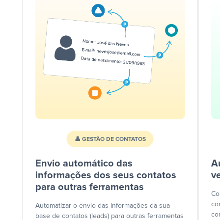
👤 GESTÃO DE CONTATOS
Envio automático das
A
informações dos seus contatos
v
para outras ferramentas
Co
co
Automatizar o envio das informações da sua
co
base de contatos (leads) para outras ferramentas