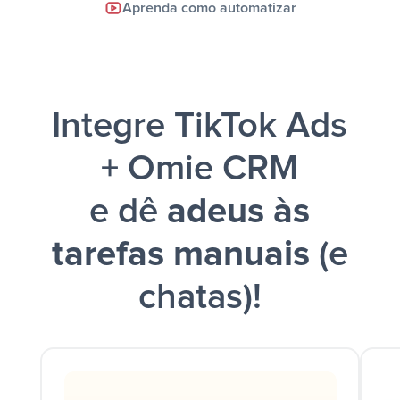
Aprenda como automatizar
Google Sheets + Slack
e uma
notificação ser enviada por Slack.
Integre TikTok Ads
+ Omie CRM
e dê
adeus às
tarefas manuais
(e
chatas)!