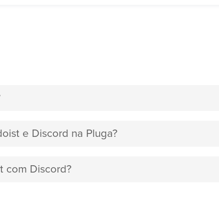
?
doist e Discord na Pluga?
st com Discord?