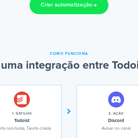
Criar automatização
COMO FUNCIONA
uma integração entre Todoi
1. GATILHO
2. AÇÃO
Todoist
Discord
efa concluída, Tarefa criada
Avisar no canal