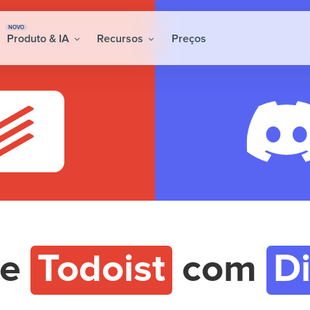
NOVO
Produto & IA
Recursos
Preços
re
Todoist
com
D