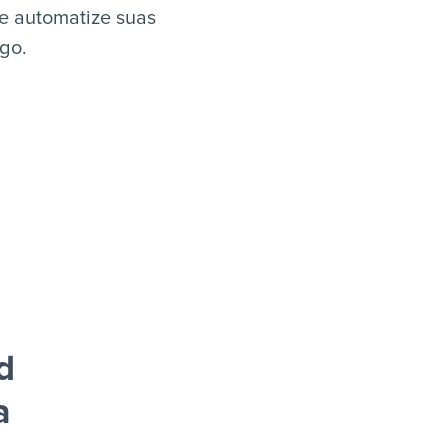
 e automatize suas
igo.
d
a