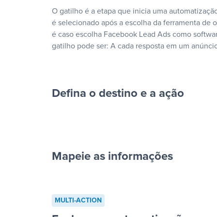
O gatilho é a etapa que inicia uma automatização
é selecionado após a escolha da ferramenta de
é caso escolha Facebook Lead Ads como softwar
gatilho pode ser: A cada resposta em um anúncio
Defina o destino e a ação
Mapeie as informações
cada resposta em um anúncio”
MULTI-ACTION
“Adicionar dados em uma nova l