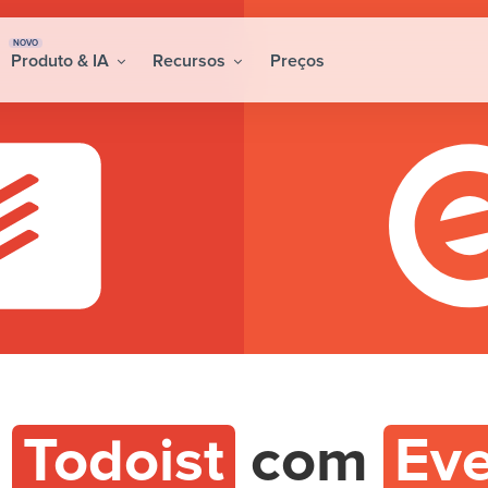
NOVO
Produto & IA
Recursos
Preços
e
Todoist
com
Eve