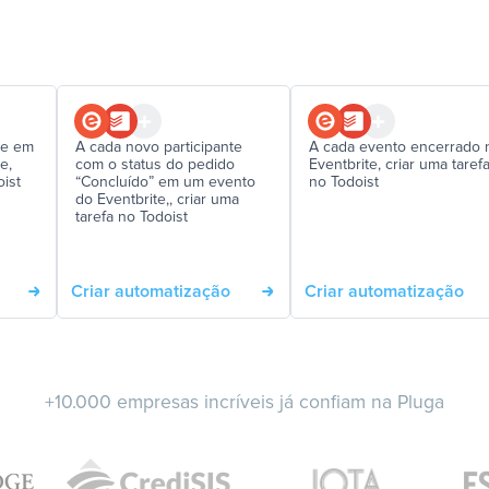
te em
A cada novo participante
A cada evento encerrado 
e,
com o status do pedido
Eventbrite, criar uma taref
oist
“Concluído” em um evento
no Todoist
do Eventbrite,, criar uma
tarefa no Todoist
Criar automatização
Criar automatização
+10.000 empresas incríveis já confiam na Pluga