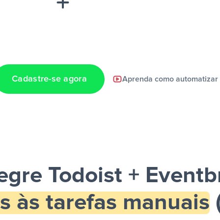
Cadastre-se agora
Aprenda como automatizar
a notificação ser
egre Todoist + Eventb
s às tarefas manuais
(