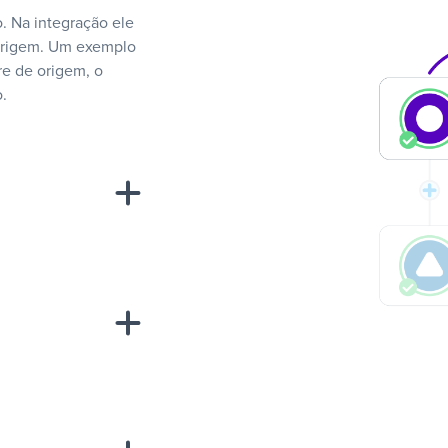
. Na integração ele
 origem. Um exemplo
e de origem, o
.
“A
inha de uma