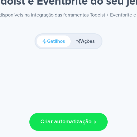
doist e Eventbrite
do seu je
 disponíveis na integração das ferramentas Todoist + Eventbrite 
Gatilhos
Ações
Criar automatização