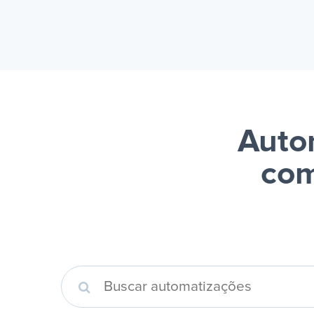
Autom
com