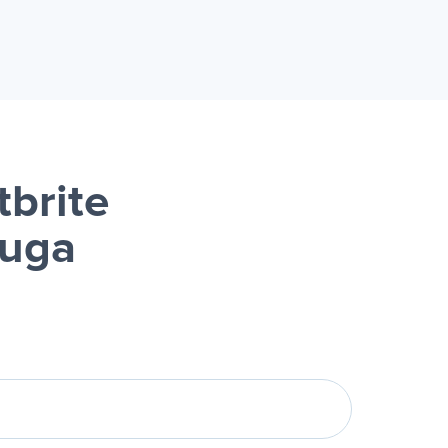
tbrite
luga