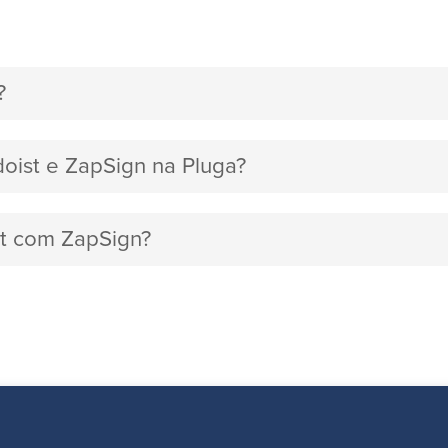
?
doist e ZapSign na Pluga?
st com ZapSign?