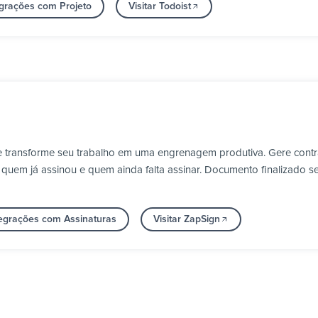
egrações com Projeto
Visitar Todoist
 transforme seu trabalho em uma engrenagem produtiva. Gere contrat
em já assinou e quem ainda falta assinar. Documento finalizado seg
tegrações com Assinaturas
Visitar ZapSign