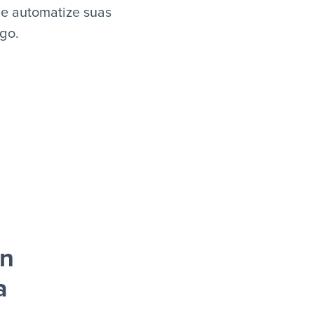
 e automatize suas
igo.
gn
a