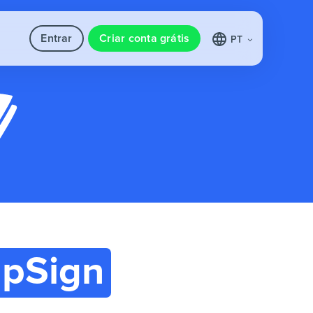
Entrar
Criar conta grátis
PT
pSign