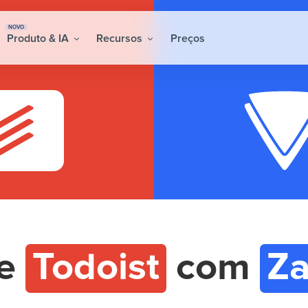
NOVO
Produto & IA
Recursos
Preços
re
Todoist
com
Za