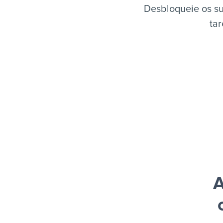
Desbloqueie os su
tar
A