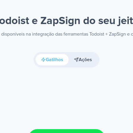
odoist e ZapSign
do seu jei
s disponíveis na integração das ferramentas Todoist + ZapSign e
Gatilhos
Ações