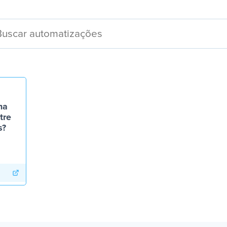
ma
tre
s?