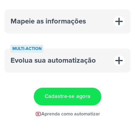
Mapeie as informações
MULTI-ACTION
Evolua sua automatização
“A cada resposta em um anúncio”
“Adicionar
dados em uma nova linha de uma planilha”
Cadastre-se agora
Facebook Lead Ads +
Aprenda como automatizar
Google Sheets + Slack
e uma
notificação ser enviada por Slack.