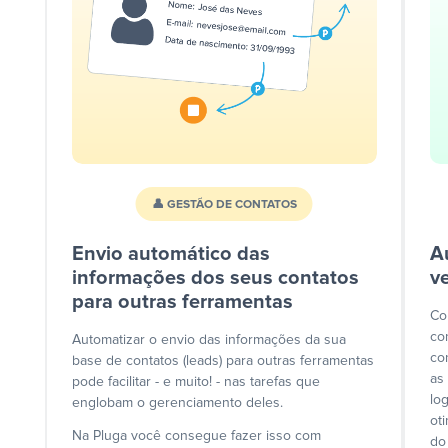
👤 GESTÃO DE CONTATOS
Envio automático das
A
informações dos seus contatos
v
para outras ferramentas
Co
co
Automatizar o envio das informações da sua
co
base de contatos (leads) para outras ferramentas
as
pode facilitar - e muito! - nas tarefas que
lo
englobam o gerenciamento deles.
ot
Na Pluga você consegue fazer isso com
do