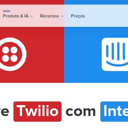
NOVO
Produto & IA
Recursos
Preços
re
Twilio
com
Int