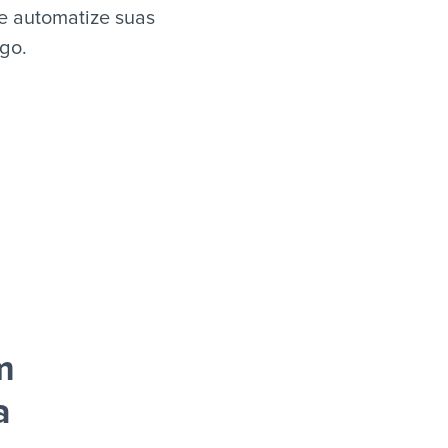
e automatize suas
igo.
m
a