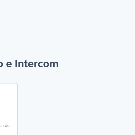
o e Intercom
em de