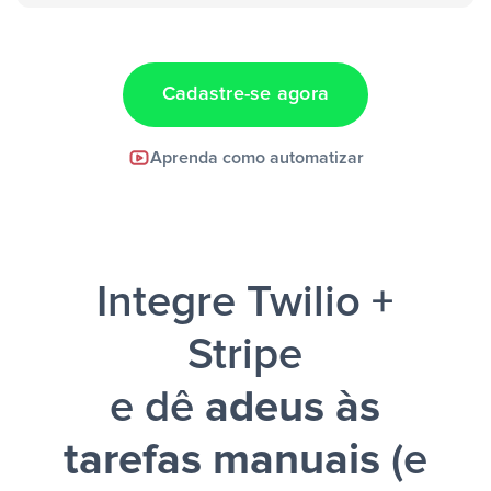
“Adicionar
dados em uma nova linha de uma planilha”
Cadastre-se agora
Facebook Lead Ads +
Aprenda como automatizar
Google Sheets + Slack
e uma
notificação ser enviada por Slack.
Integre Twilio +
Stripe
e dê
adeus às
tarefas manuais
(e