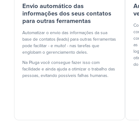
Envio automático das
A
informações dos seus contatos
v
para outras ferramentas
Co
co
Automatizar o envio das informações da sua
co
base de contatos (leads) para outras ferramentas
as
pode facilitar - e muito! - nas tarefas que
lo
englobam o gerenciamento deles.
ot
Na Pluga você consegue fazer isso com
do
facilidade e ainda ajuda a otimizar o trabalho das
pessoas, evitando possíveis falhas humanas.