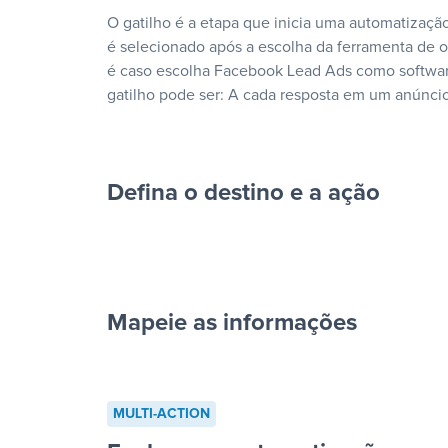
O gatilho é a etapa que inicia uma automatização
é selecionado após a escolha da ferramenta de
é caso escolha Facebook Lead Ads como softwar
gatilho pode ser: A cada resposta em um anúncio
Defina o destino e a ação
Mapeie as informações
cada resposta em um anúncio”
MULTI-ACTION
“Adicionar dados em uma nova l