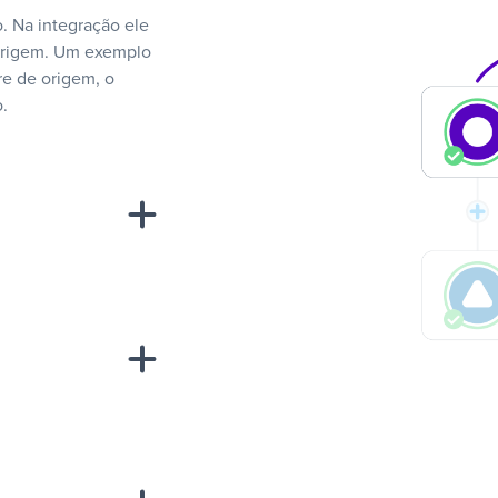
. Na integração ele
 origem. Um exemplo
e de origem, o
.
“A
inha de uma