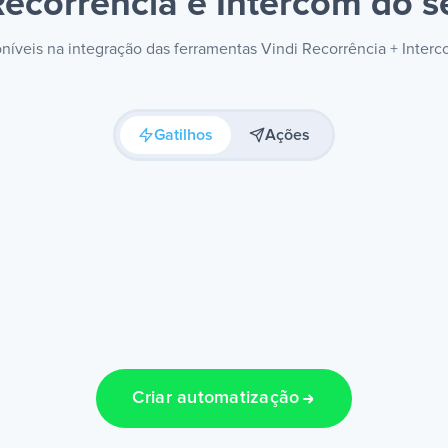
Recorrência e Intercom
do s
poníveis na integração das ferramentas Vindi Recorrência + Inter
Gatilhos
Ações
Criar automatização