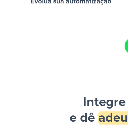
Evolua sua automatização
planilha”
Facebook Lead Ads + Google Sheets + Slack
e um
enviada por Slack.
Integre
e dê
adeu