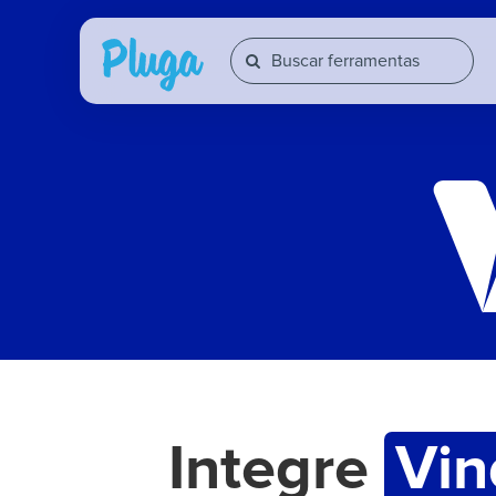
Integre
Vin