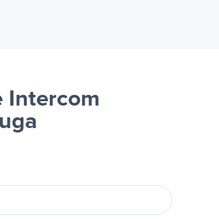
e Intercom
luga