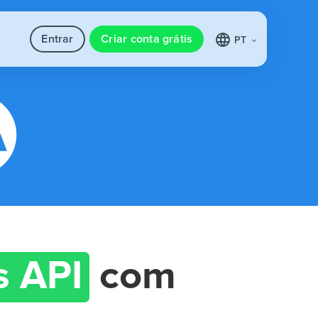
Entrar
Criar conta grátis
PT
s API
com