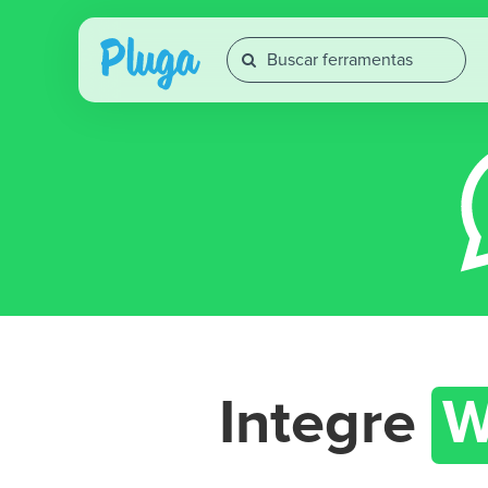
Integre
W