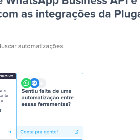
 WhatsApp Business API e
com as integrações da Plug
PREMIUM
a a
Sentiu falta de uma
Conta
automatização entre
 a
essas ferramentas?
I
Conta pra gente!