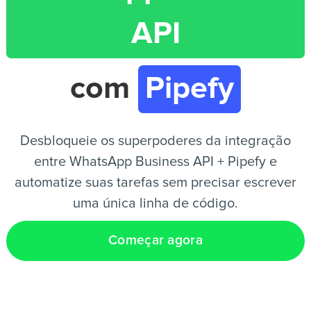
API
PT
com
Pipefy
Desbloqueie os superpoderes da integração
entre WhatsApp Business API + Pipefy e
automatize suas tarefas sem precisar escrever
uma única linha de código.
Começar agora